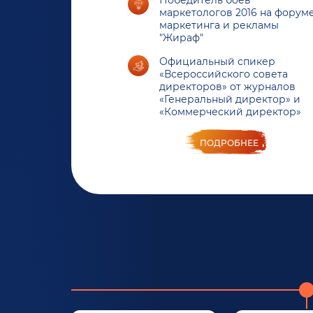
Победитель боев
маркетологов 2016 на форум
маркетинга и рекламы
"Жираф"
Официальный спикер
«Всероссийского совета
директоров» от журналов
«Генеральный директор» и
«Коммерческий директор»
ПОДРОБНЕЕ