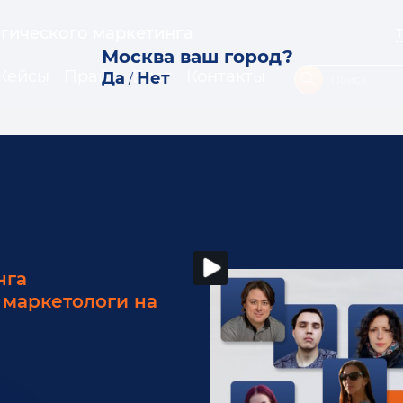
егического маркетинга
Москва ваш город?
Кейсы
Прайс
Блог
Контакты
Да
Нет
/
нга
е маркетологи на