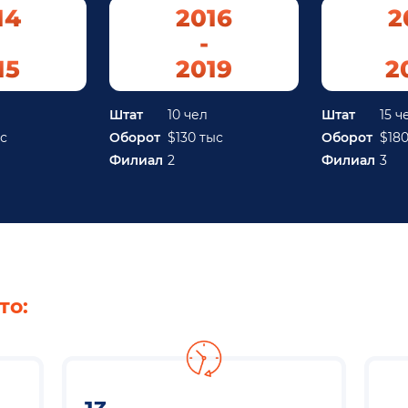
14
2016
2
-
15
2019
2
Штат
10 чел
Штат
15 ч
с
Оборот
$130 тыс
Оборот
$180
Филиал
2
Филиал
3
то: