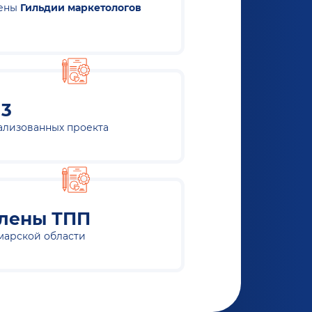
ены
Гильдии маркетологов
13
ализованных проекта
лены ТПП
марской области