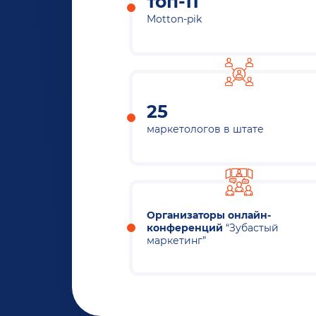
топ-11
Motton-pik
25
маркетологов в штате
Организаторы онлайн-
конференций
“Зубастый
маркетинг”