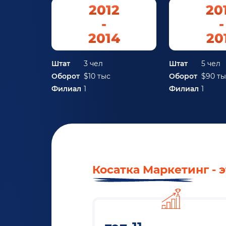
2012
20
-
-
2014
20
Штат
3 чел
Штат
5 чел
Оборот
$10 тыс
Оборот
$90 ты
Филиал
1
Филиал
1
Косатка Маркетинг - э