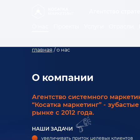
Агентство страт
О нас
Проекты
Услуги
Отрасли
главная
/
о нас
О компании
Агентство системного маркети
“Косатка маркетинг” - зубасты
рынке с 2012 года.
НАШИ ЗАДАЧИ
увеличивать приток целевых клиентов