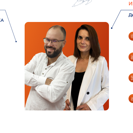
И
Д
КА