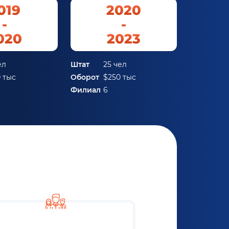
019
2020
-
-
020
2023
ел
Штат
25 чел
 тыс
Оборот
$250 тыс
Филиал
6