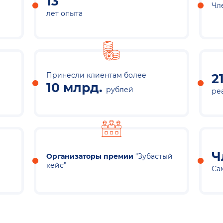
13
Чл
лет опыта
Принесли клиентам более
2
10 млрд.
рублей
ре
Ч
Организаторы премии
“Зубастый
кейс”
Са